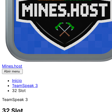
Mines.host
Abrir menu
Início
TeamSpeak 3
32 Slot
TeamSpeak 3
32 Slot