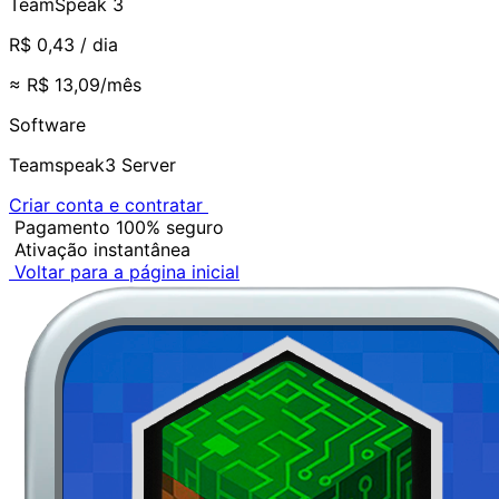
TeamSpeak 3
R$ 0,43
/ dia
≈ R$ 13,09/mês
Software
Teamspeak3 Server
Criar conta e contratar
Pagamento 100% seguro
Ativação instantânea
Voltar para a página inicial