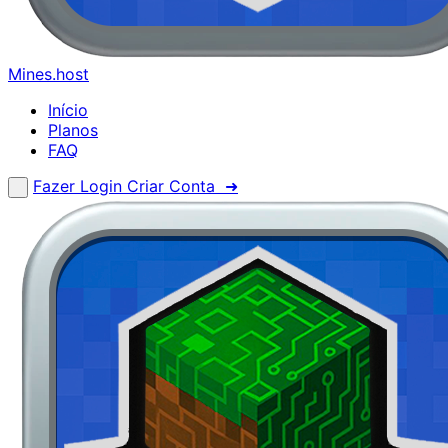
Mines.host
Início
Planos
FAQ
Fazer Login
Criar Conta ➜